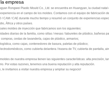
e la empresa
gyan Rongwei Plastic Mould Co., Ltd. se encuentra en Huangyan, la ciudad natal
 experiencia en el campo de los moldes. Contamos con el equipo de fabricación d
AD / CAM / CAE durante mucho tiempo y resumió un conjunto de experiencias espec
io, África y otros países.
les moldes de inyección que fabricamos son los siguientes:
es diarias de la familia, como sillas / mesas / taburetes de plástico, bañeras pa
e compras, cestas de lavandería, cajas de plástico, armarios;
gística, como cajas, contenedores de basura, paletas de plástico;
trodomésticos, como cubierta delantera / trasera de TV, cubierta de pantalla, aire
des de nuestra empresa tienen las siguientes características: alta precisión, larg
torio. Por estas razones, tenemos una buena reputación y alta reputación.
 le invitamos a visitar nuestra empresa y ampliar su negocio!