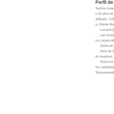
Perfil d
Taizhou Huan
e 20 años de
alificado. C
a, Oriente Med
Los principa
Las necesidad
ico, cestas d
Series de lo
Serie de elec
de lavadora;
Todos los mol
icio satisfac
Sinceramente,