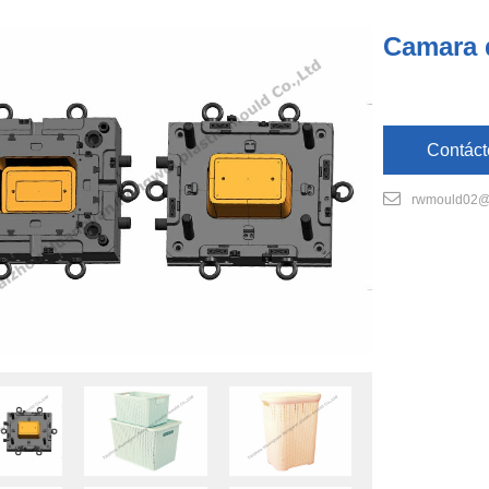
Camara 
Contáct
rwmould02@