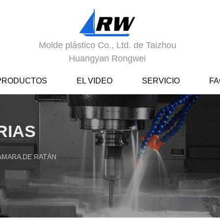
Molde plástico Co., Ltd. de Taizhou
Huangyan Rongwei
PRODUCTOS
EL VIDEO
SERVICIO
FA
RIAS
AMARA DE RATÁN