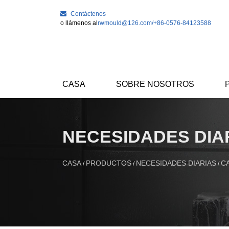
Contáctenos
o llámenos al
rwmould@126.com
/+86-0576-84123588
CASA
SOBRE NOSOTROS
NECESIDADES DIA
CASA
PRODUCTOS
NECESIDADES DIARIAS
C
/
/
/