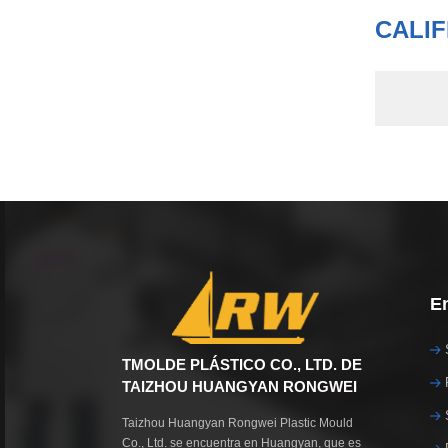
CALIF
En
TMOLDE PLÁSTICO CO., LTD. DE
TAIZHOU HUANGYAN RONGWEI
Taizhou Huangyan Rongwei Plastic Mould
Co., Ltd. se encuentra en Huangyan, que es