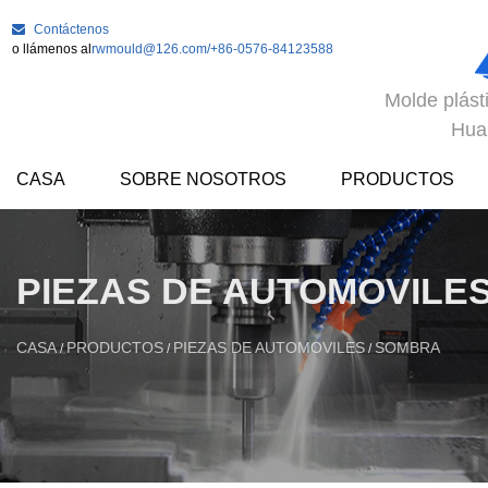
Contáctenos
o llámenos al
rwmould@126.com
/+86-0576-84123588
Molde plást
Hua
CASA
SOBRE NOSOTROS
PRODUCTOS
PIEZAS DE AUTOMOVILE
CASA
PRODUCTOS
PIEZAS DE AUTOMOVILES
SOMBRA
/
/
/