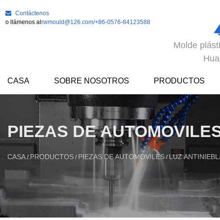
Contáctenos
o llámenos al
rwmould@126.com
/+86-0576-84123588
Molde plást
Hua
CASA
SOBRE NOSOTROS
PRODUCTOS
PIEZAS DE AUTOMOVILE
CASA
PRODUCTOS
PIEZAS DE AUTOMOVILES
LUZ ANTINIEB
/
/
/